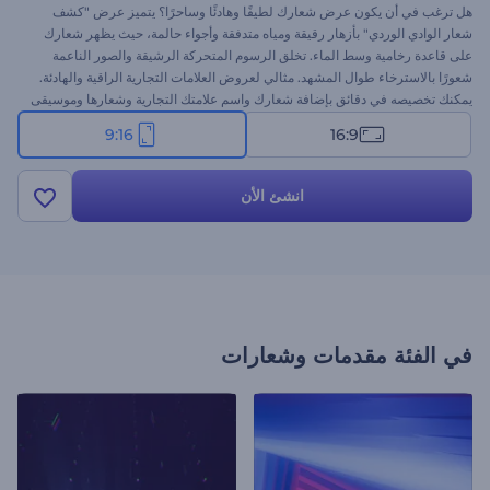
هل ترغب في أن يكون عرض شعارك لطيفًا وهادئًا وساحرًا؟ يتميز عرض "كشف
شعار الوادي الوردي" بأزهار رقيقة ومياه متدفقة وأجواء حالمة، حيث يظهر شعارك
على قاعدة رخامية وسط الماء. تخلق الرسوم المتحركة الرشيقة والصور الناعمة
شعورًا بالاسترخاء طوال المشهد. مثالي لعروض العلامات التجارية الراقية والهادئة.
يمكنك تخصيصه في دقائق بإضافة شعارك واسم علامتك التجارية وشعارها وموسيقى
الخلفية. جرّبه الآن!
9:16
16:9
انشئ الأن
في الفئة
مقدمات وشعارات