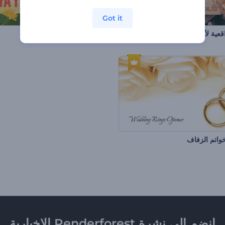
Got it
عية لأرانب عيد الفصح
مقطع الخامس من مايو
خواتم الزفاف
انضم إلى نشرة Renderforest الإخبارية