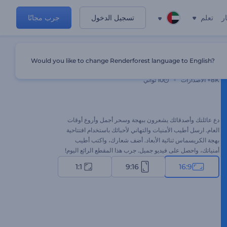
ر
تعلم
تسجيل الدخول
جرب مجانًا
Would you like to change Renderforest language to English?
افتتاحية بهجة الكريسماس ثنائية الأبعاد
8K+
الاصدارات
10 ثواني
دع عائلتك وأصدقائك يشعرون ببهجة وسحر أجمل وأروع أوقات
العام. ارسل أطيب الأمنيات والتهاني لأحبائك باستخدام افتتاحية
بهجة الكريسماس ثنائية الأبعاد. أضف شعارك، واكتب أطيب
أمنياتك، واحصل على فيديو جميل. جرب هذا المقطع الرائع اليوم!
1:1
9:16
16:9