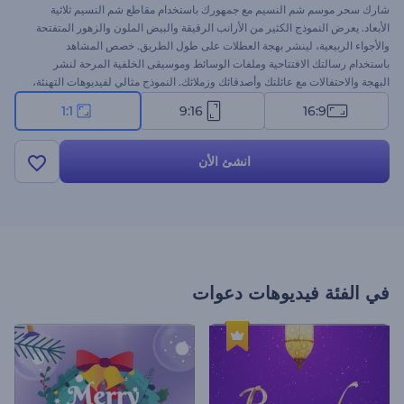
شارك سحر موسم شم النسيم مع جمهورك باستخدام مقاطع شم النسيم ثلاثية
الأبعاد. يعرض النموذج الكثير من الأرانب الرقيقة والبيض الملون والزهور المتفتحة
والأجواء الربيعية، لينشر بهجة العطلات على طول الطريق. خصص المشاهد
باستخدام رسالتك الافتتاحية وملفات الوسائط وموسيقى الخلفية المرحة لنشر
البهجة والاحتفالات مع عائلتك وأصدقائك وزملائك. النموذج مثالي لفيديوهات التهنئة،
وإعلانات عروض شم النسيم، ودعوات المناسبات، ومنشورات وسائل التواصل
1:1
9:16
16:9
الاجتماعي، وغيرها. ابدأ الآن!
انشئ الأن
في الفئة
فيديوهات دعوات