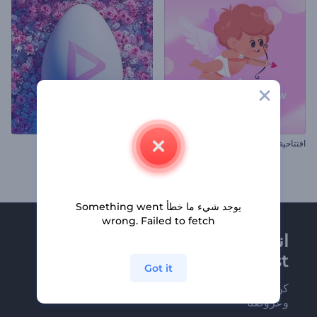
افتتاحية سهم حب كيوبيد
افتتاحية بيض شم النسيم المزهر
يوجد شيء ما خطأ Something went
wrong. Failed to fetch
انضم إلى نشرة
Renderforest الإخبارية
Got it
كن من بين أوائل من يستلمون أحدث أخبارنا
وعروضنا