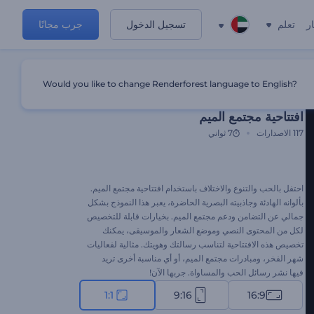
ر
تعلم
تسجيل الدخول
جرب مجانًا
Would you like to change Renderforest language to English?
قالب مميز
افتتاحية مجتمع الميم
117
الاصدارات
7 ثواني
احتفل بالحب والتنوع والاختلاف باستخدام افتتاحية مجتمع الميم.
بألوانه الهادئة وجاذبيته البصرية الحاضرة، يعبر هذا النموذج بشكل
جمالي عن التضامن ودعم مجتمع الميم. بخيارات قابلة للتخصيص
لكل من المحتوى النصي وموضع الشعار والموسيقى، يمكنك
تخصيص هذه الافتتاحية لتناسب رسالتك وهويتك. مثالية لفعاليات
شهر الفخر، ومبادرات مجتمع الميم، أو أي مناسبة أخرى تريد
فيها نشر رسائل الحب والمساواة. جربها الآن!
1:1
9:16
16:9