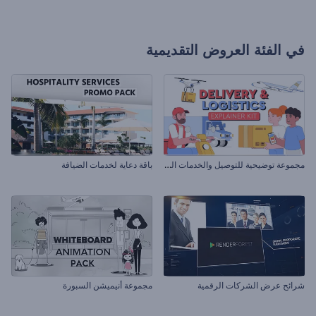
في الفئة
العروض التقديمية
م
جموعة توضيحية للتوصيل والخدمات اللوجستية
باقة دعاية لخدمات الضيافة
شرائح عرض الشركات الرقمية
مجموعة أنيميشن السبورة