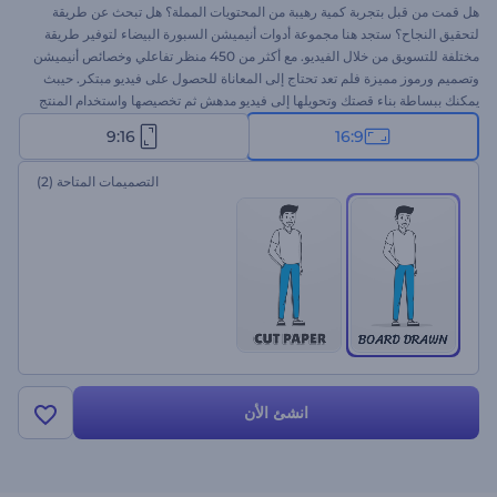
هل قمت من قبل بتجربة كمية رهيبة من المحتويات المملة؟ هل تبحث عن طريقة
لتحقيق النجاح؟ ستجد هنا مجموعة أدوات أنيميشن السبورة البيضاء لتوفير طريقة
مختلفة للتسويق من خلال الفيديو. مع أكثر من 450 منظر تفاعلي وخصائص أنيميشن
وتصميم ورموز مميزة فلم تعد تحتاج إلى المعاناة للحصول على فيديو مبتكر. حيبث
يمكنك ببساطة بناء قصتك وتحويلها إلى فيديو مدهش ثم تخصيصها واستخدام المنتج
النهائي لمقدمات الأعمال التجارية وترويجات الأنيميشن والإعلانات والمشروعات
9:16
16:9
التعليمية والبرامج المالية والمزيد. أدهش عملائك اليوم مجانًاَ!
التصميمات المتاحة
(2)
انشئ الأن