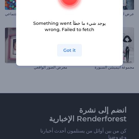
عرض الشرائح لإطارات صور البولارويد
مجموعة أدوات وسائل التواصل الإجتماعي
يوجد شيء ما خطأ Something went
wrong. Failed to fetch
Got it
مجموعة أنيميشن السبورة
معرض الصور الواقعي
انضم إلى نشرة
Renderforest الإخبارية
كن من بين أوائل من يستلمون أحدث أخبارنا
وعروضنا