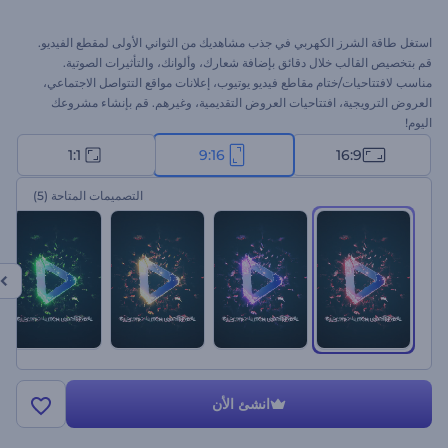
استغل طاقة الشرز الكهربي في جذب مشاهديك من الثواني الأولى لمقطع الفيديو.
قم بتخصيص القالب خلال دقائق بإضافة شعارك، وألوانك، والتأثيرات الصوتية.
مناسب لافتتاحيات/ختام مقاطع فيديو يوتيوب، إعلانات مواقع التتواصل الاجتماعي،
العروض الترويجية، افتتاحيات العروض التقديمية، وغيرهم. قم بإنشاء مشروعك
اليوم!
1:1
9:16
16:9
التصميمات المتاحة
(5)
انشئ الأن