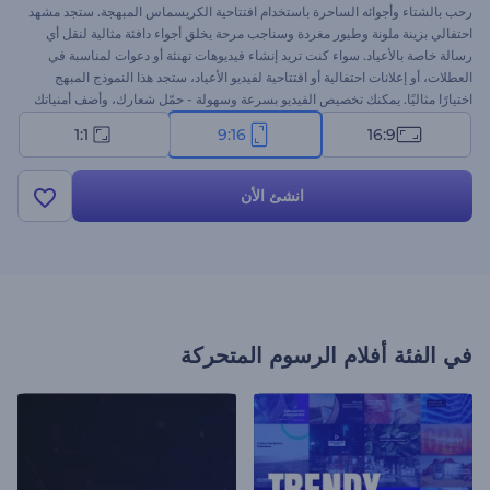
رحب بالشتاء وأجوائه الساحرة باستخدام افتتاحية الكريسماس المبهجة. ستجد مشهد
احتفالي بزينة ملونة وطيور مغردة وسناجب مرحة يخلق أجواء دافئة مثالية لنقل أي
رسالة خاصة بالأعياد. سواء كنت تريد إنشاء فيديوهات تهنئة أو دعوات لمناسبة في
العطلات، أو إعلانات احتفالية أو افتتاحية لفيديو الأعياد، ستجد هذا النموذج المبهج
اختيارًا مثاليًا. يمكنك تخصيص الفيديو بسرعة وسهولة - حمّل شعارك، وأضف أمنياتك
للأعياد، واختر المقطع الموسيقي. جرب الآن!
1:1
9:16
16:9
انشئ الأن
في الفئة
أفلام الرسوم المتحركة