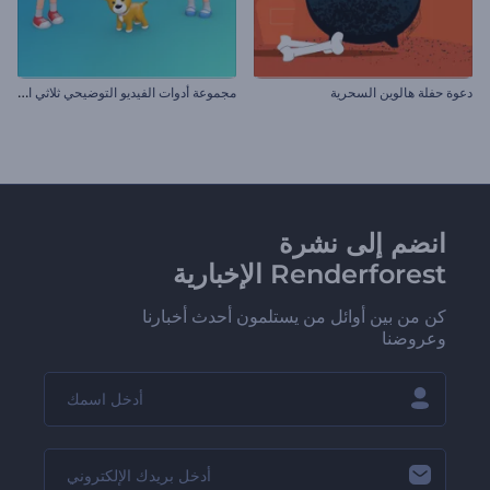
م
جموعة أدوات الفيديو التوضيحي ثلاثي الأبعاد
دعوة حفلة هالوين السحرية
انضم إلى نشرة
Renderforest الإخبارية
كن من بين أوائل من يستلمون أحدث أخبارنا
وعروضنا