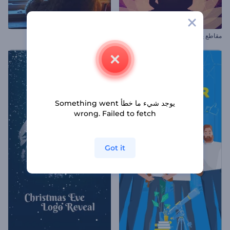
مقاطع يوم البوذية
افتتاحية دببة الكريسماس
يوجد شيء ما خطأ Something went
wrong. Failed to fetch
Got it