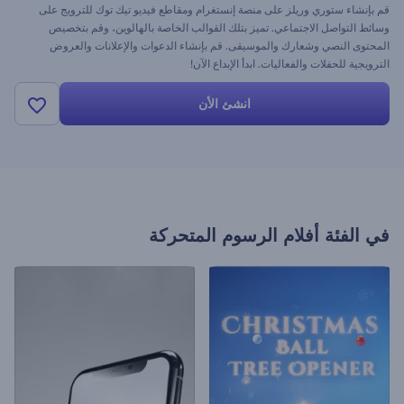
قم بإنشاء ستوري وريلز على منصة إنستغرام ومقاطع فيديو تيك توك للترويج على
وسائط التواصل الاجتماعي. تميز بتلك القوالب الخاصة بالهالوين، وقم بتخصيص
المحتوى النصي وشعارك والموسيقى. قم بإنشاء الدعوات والإعلانات والعروض
الترويجية للحفلات والفعاليات. ابدأ الإبداع الآن!
انشئ الأن
في الفئة
أفلام الرسوم المتحركة