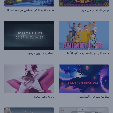
م
قدمة لغابة الكريسماس في منتصف الليل
تهاني الخامس من مايو
مصنع الرسوم المتحركة ثلاثية الأبعاد
افتتاحية عناوين مرعبة
مقاطع مهرجان الفوانيس
ترويج نجم النجوم