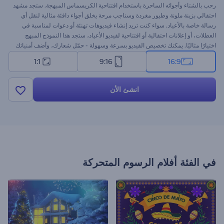
رحب بالشتاء وأجوائه الساحرة باستخدام افتتاحية الكريسماس المبهجة. ستجد مشهد
احتفالي بزينة ملونة وطيور مغردة وسناجب مرحة يخلق أجواء دافئة مثالية لنقل أي
رسالة خاصة بالأعياد. سواء كنت تريد إنشاء فيديوهات تهنئة أو دعوات لمناسبة في
العطلات، أو إعلانات احتفالية أو افتتاحية لفيديو الأعياد، ستجد هذا النموذج المبهج
اختيارًا مثاليًا. يمكنك تخصيص الفيديو بسرعة وسهولة - حمّل شعارك، وأضف أمنياتك
للأعياد، واختر المقطع الموسيقي. جرب الآن!
1:1
9:16
16:9
انشئ الأن
في الفئة
أفلام الرسوم المتحركة