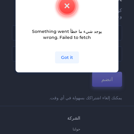
كن من بين أوائل من يستلمون أحدث أخبارنا
وعروضنا
يوجد شيء ما خطأ Something went
wrong. Failed to fetch
Got it
انضم
يمكنك إلغاء اشتراكك بسهولة في أي وقت.
الشركة
حولنا