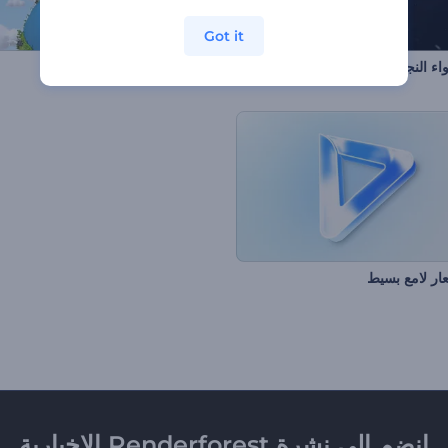
Got it
ء النجوم المهتزة
إعلان شعار وكالة سفريات
ر لامع بسيط
انضم إلى نشرة Renderforest الإخبارية