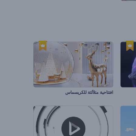
افتتاحية متلألئة للكريسماس