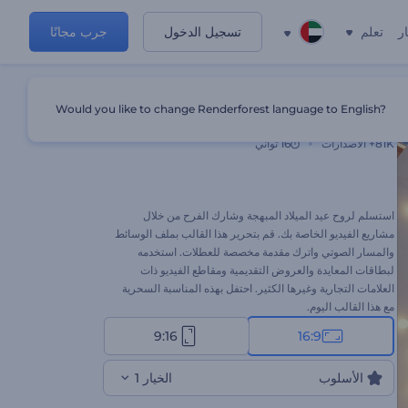
ر
تعلم
تسجيل الدخول
جرب مجانًا
Would you like to change Renderforest language to English?
مقدمة روح عيد الميلاد
81K+
الاصدارات
16 ثواني
استسلم لروح عيد الميلاد المبهجة وشارك الفرح من خلال
مشاريع الفيديو الخاصة بك. قم بتحرير هذا القالب بملف الوسائط
والمسار الصوتي واترك مقدمة مخصصة للعطلات. استخدمه
لبطاقات المعايدة والعروض التقديمية ومقاطع الفيديو ذات
العلامات التجارية وغيرها الكثير. احتفل بهذه المناسبة السحرية
مع هذا القالب اليوم.
9:16
16:9
الأسلوب
الخيار 1