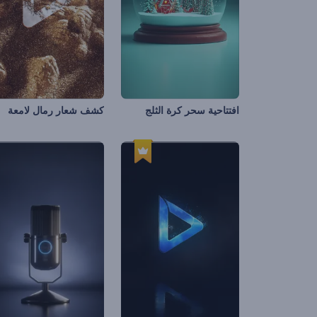
افتتاحية سحر كرة الثلج
كشف شعار رمال لامعة