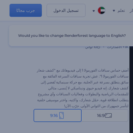
ر
تعلم
تسجيل الدخول
جرب مجانًا
Would you like to change Renderforest language to English?
الكشف عن شعار سباقات الفورمولا 1
1K+
الاصدارات
10 ثواني
أضفِ حماس سباقات الفورمولا 1 إلى فيديوهاتك مع "كشف شعار
سباقات الفورمولا 1". عش تجربة سباقات السرعة الفائقة مع
سائق ينطلق بسرعة عبر الحلبة، مع حركة سينمائية تُفضي إلى
كشف شعارك. إنه فيديو حيوي وديناميكي لا يُنسى، مثالي
للمقدمات الرياضية والبطولات وفعاليات السباقات وأي مشروع
يتطلب انطلاقة قوية. حمّل شعارك، واكتبه، واختر موسيقى خلفية
لتأسر جمهورك من الثواني الأولى. جرّب الآن!
9:16
16:9