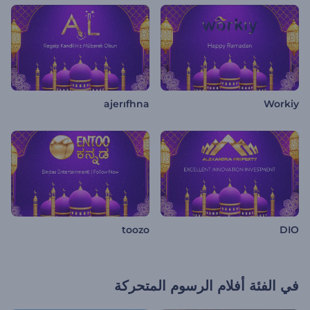
ajerıfhna
Workiy
toozo
DIO
في الفئة
أفلام الرسوم المتحركة