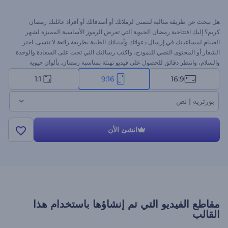
هل تبحث عن طريقة مثالية لتتمنى لزملائك أو أصدقائك أو أفراد عائلتك رمضان
كريم؟ إليك افتتاحية رمضان الحيوية التي تعرض الرموز الأساسية المميزة لشهر
الصيام لمساعدتك في إرسال دعواتك وأمنياتك الطيبة بطريقة رائعة لا تنسى. اختر
الشعار أو المحتوى النصي للنموذج، واكتب رسالتك التي تحث على السعادة والوحدة
والسلام، وانتظر دقائق للحصول على فيديو تهنئة بمناسبة رمضان. بألوان حيوية
ومظهرًا فريدًا، سيدخل نموذج الفيديو الاحتفالي سعادة غامرة على قلوب محبيك في
1:1
9:16
16:9
تلك المناسبة الخاصة. استخدمها للتهنئة أو في إعلانات رمضان المتلفزة أو دعوات
الاحتفالات وغيرها. جرب الآن!
بورتريه | نص
انشئ الأن
مقاطع الفيديو التي تم إنشاؤها باستخدام هذا
القالب