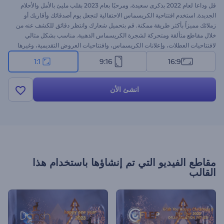
قل وداعا لعام 2022 بذكرى سعيدة، ومرحبًا بعام 2023 بقلب مليئ بالأمل والأحلام
الجديدة. استخدم افتتاحية الكريسماس الاحتفالية لتجعل يوم أصدقائك وأقاربك أو
زملائك مميزاً بأكثر طريقة ممكنة. قم بتحميل شعارك وانتظر دقائق للكشف عنه من
خلال مقاطع متألقة ومتحركة لشجرة الكريسماس الذهبية. مناسب بشكل مثالي
لافتتاحيات العطلات، وإعلانات الكريسماس، وافتتاحيات العروض التقديمية، وغيرها
الكثير من المشروعات الإبداعية. جرب الآن!
1:1
9:16
16:9
انشئ الأن
مقاطع الفيديو التي تم إنشاؤها باستخدام هذا
القالب