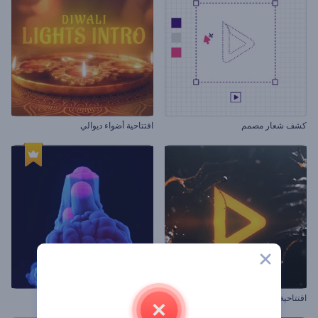
كشف شعار مصمم
افتتاحية أضواء ديوالي
افتتاحية رذاذ سائل ناري
شعار سحابة دخان متحركة