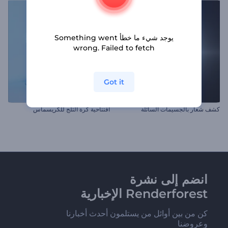
يوجد شيء ما خطأ Something went
wrong. Failed to fetch
Got it
كشف شعار بالجسيمات السائلة
افتتاحية كرة الثلج للكريسماس
انضم إلى نشرة
Renderforest الإخبارية
كن من بين أوائل من يستلمون أحدث أخبارنا
وعروضنا