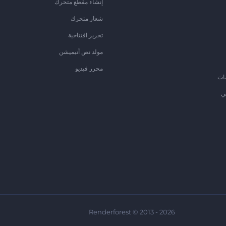
إنشاء مقطع متحرك
شعار متحرك
تحرير افتتاحية
مولد نص أنيميشن
محرر فيديو
ات
ي
Renderforest © 2013 - 2026