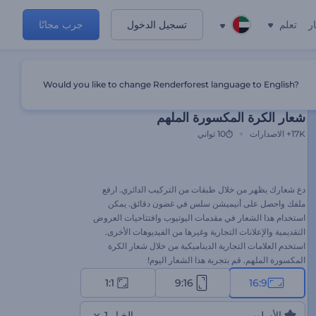
ر
تعلم
تسجيل الدخول
جرب مجانًا
Would you like to change Renderforest language to English?
قالب مميز
شعار الكرة المكسورة الملهم
17K+
الاصدارات
10 ثواني
دع شعارك يظهر من خلال طبقات من التركيب الدائري. ارفع
ملفك واحصل على أنيميشن سلس في غضون دقائق. يمكن
استخدام هذا الشعار في مقدمات اليوتيوب وافتتاحيات العروض
التقديمية والإعلانات التجارية وغيرها من الفيديوهات الأخرى.
استخدم العلامات التجارية الديناميكية من خلال شعار الكرة
المكسورة الملهم. قم بتجربة هذا الشعار اليوم!
1:1
9:16
16:9
الأسلوب
الخيار 1