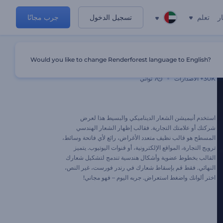
ر
تعلم
تسجيل الدخول
جرب مجانًا
Would you like to change Renderforest language to English?
إظهار الشعار الهندسي المسطح
30K+
الاصدارات
7 ثواني
استخدم أنيميشن الشعار الديناميكي والبسيط هذا لعرض
شركتك أو علامتك التجارية. فقالب إظهار الشعار الهندسي
المسطح هو قالب نظيف متعدد الأغراض، رائع لأي فاتحة وسائط،
ترويج التجارة، المواقع الإلكترونية، أو قنوات اليوتيوب. يتميز
القالب بخطوط عضوية وأشكال هندسية تندمج لتشكيل شعارك
النهائي. فقط قم بإسقاط شعارك في رندر فورست، غير النص،
اختر ألوانك واضغط استعراض. جربه اليوم – فهو مجاني!