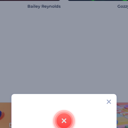
Bailey Reynolds
Gozz