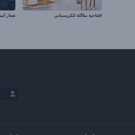
افتتاحية متلألئة للكريسماس
شعار أني