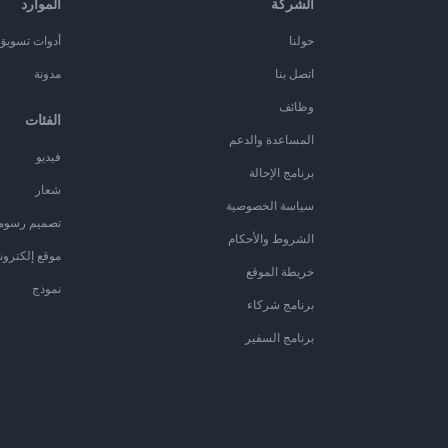
الشركة
الموارد
حولنا
أدوات تسويق ا
اتصل بنا
مدونة
وظائف
الفئات
المساعدة والدعم
فيديو
برنامج الإحالة
شعار
سياسة الخصوصية
تصميم رسوم
الشروط والأحكام
موقع إلكترون
خريطة الموقع
نموذج
برنامج شركاء
برنامج السفير