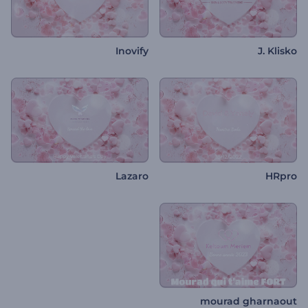
Inovify
J. Klisko
Lazaro
HRpro
mourad gharnaout