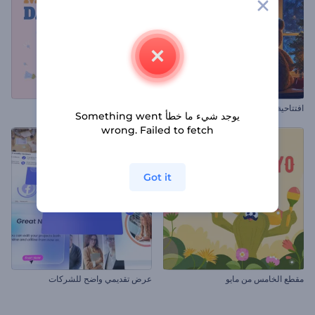
افتتاحية دببة الكريسماس
مقطع عيد الأم
يوجد شيء ما خطأ Something went
wrong. Failed to fetch
Got it
مقطع الخامس من مايو
عرض تقديمي واضح للشركات