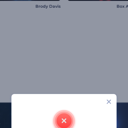
Brody Davis
Box 