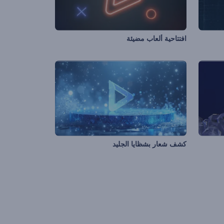
افتتاحية ألعاب مضيئة
كشف شعار بشظايا الجليد