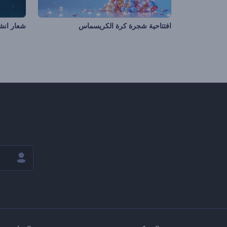
افتتاحية شجرة كرة الكريسماس
شعار انش