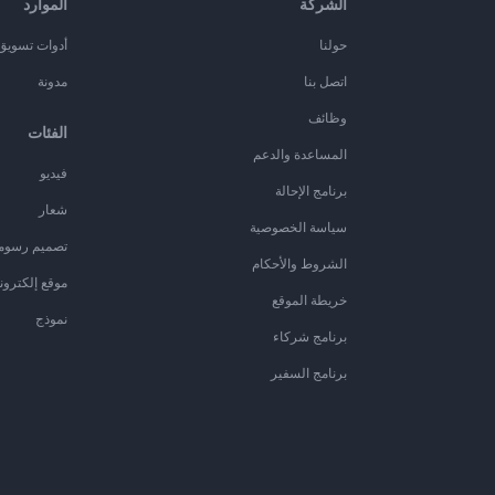
الشركة
الموارد
حولنا
أدوات تسويق ا
اتصل بنا
مدونة
وظائف
الفئات
المساعدة والدعم
فيديو
برنامج الإحالة
شعار
سياسة الخصوصية
تصميم رسوم
الشروط والأحكام
موقع إلكترون
خريطة الموقع
نموذج
برنامج شركاء
برنامج السفير