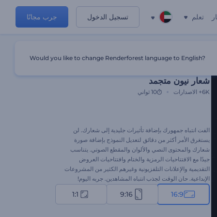
ر
تعلم
تسجيل الدخول
جرب مجانًا
Would you like to change Renderforest language to English?
قالب مميز
شعار نيون متجمد
6K+
الاصدارات
10 ثواني
الفت انتباه جمهورك بإضافة تأثيرات جليدية إلى شعارك. لن
يستغرق الأمر أكثر من دقائق لتعديل النموذج بإضافة صورة
شعارك والمحتوى النصي والألوان والمقطع الصوتي. يتناسب
جيدًا مع الافتتاحيات الرمزية والختام وافتتاحيات العروض
التقديمية والإعلانات التلفزيونية وغيرهم الكثير من المشروعات
الإبداعية. حان الوقت لجذب انتباه المشاهدين. جربه اليوم!
1:1
9:16
16:9