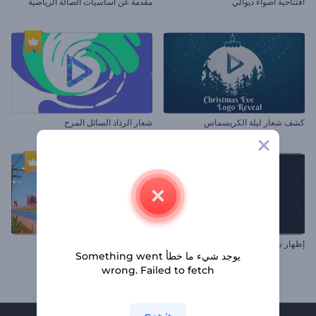
افتتاحية أضواء ديوالي
مقدمة عن أساسيات الصالة الرياضية
كشف شعار ليلة الكريسماس
شعار الرذاذ السائل المرح
إظهار شعار مصور أضواء الليد
شعار جولة الأتوبيس ثلاثي الأبعاد
يوجد شيء ما خطأ Something went
wrong. Failed to fetch