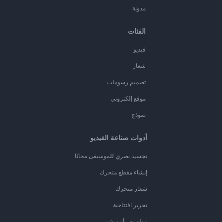
مدونة
الفئات
فيديو
شعار
تصميم رسومات
موقع إلكتروني
نموذج
أدوات صناعة الفيديو
تجسيد بصري للموسيقى مجانًا
إنشاء مقطع متحرك
شعار متحرك
تحرير افتتاحية
مولد نص أنيميشن