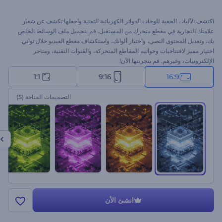
اكتشف الآليات الخفية للوحات الدوائر الكهربائية التقنية واجعلها تكشف عن شعار
علامتك التجارية في مقطع متحرك من المستقبل. قم بتحميل ملف الوسائط الخاص
بك، وتعديل المحتوى النصي، واختيار ألوانك، واستكشاف مقطع الفيديو خلال ثواني.
اختيار مميز لافتتاحيات وخواتيم المقاطع المتحركة، والقنوات التقنية، ومتاجر
الإلكترونيات، وغيرهم. قم بتجربتها الآن!
1:1
9:16
16:9
التصميمات المتاحة
(5)
انشئ الأن