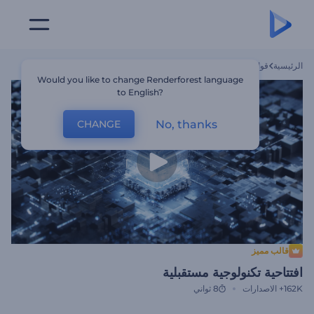
الرئيسية
قوالب
افتتاحية تكنولوجية مستقبلية
Would you like to change Renderforest language
to English?
No, thanks
CHANGE
قالب مميز
افتتاحية تكنولوجية مستقبلية
162K+
الاصدارات
8 ثواني