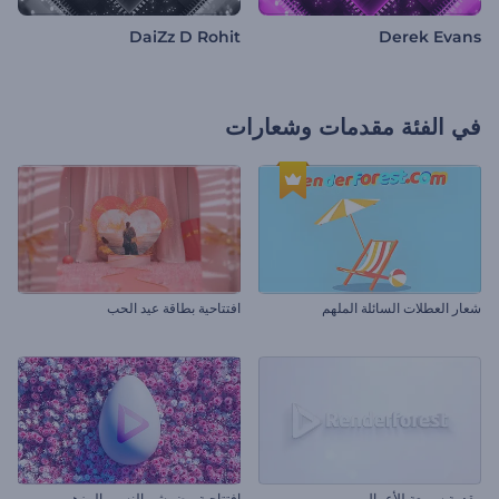
DaiZz D Rohit
Derek Evans
في الفئة
مقدمات وشعارات
شعار العطلات السائلة الملهم
افتتاحية بطاقة عيد الحب
مقدمة سريعة للأعمال
افتتاحية بيض شم النسيم المزهر