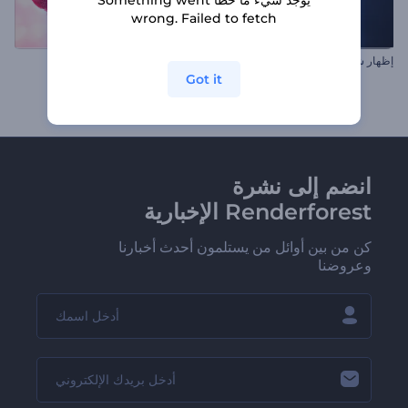
wrong. Failed to fetch
إظهار شعار التشتت النابض بالحياة
افتتاحية قلب دخاني لعيد الحب
Got it
انضم إلى نشرة
Renderforest الإخبارية
كن من بين أوائل من يستلمون أحدث أخبارنا
وعروضنا