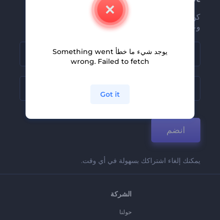
كن من بين أوائل من يستلمون أحدث أخبارنا
وعروضنا
يوجد شيء ما خطأ Something went
wrong. Failed to fetch
Got it
انضم
يمكنك إلغاء اشتراكك بسهولة في أي وقت.
الشركة
حولنا