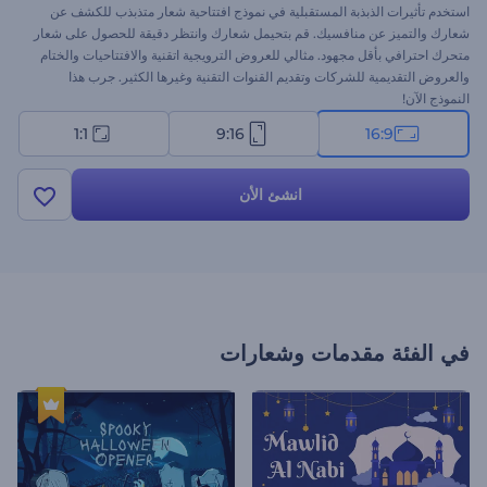
استخدم تأثيرات الذبذبة المستقبلية في نموذج افتتاحية شعار متذبذب للكشف عن
شعارك والتميز عن منافسيك. قم بتحيمل شعارك وانتظر دقيقة للحصول على شعار
متحرك احترافي بأقل مجهود. مثالي للعروض الترويجية اتقنية والافتتاحيات والختام
والعروض التقديمية للشركات وتقديم القنوات التقنية وغيرها الكثير. جرب هذا
النموذج الآن!
1:1
9:16
16:9
انشئ الأن
في الفئة
مقدمات وشعارات