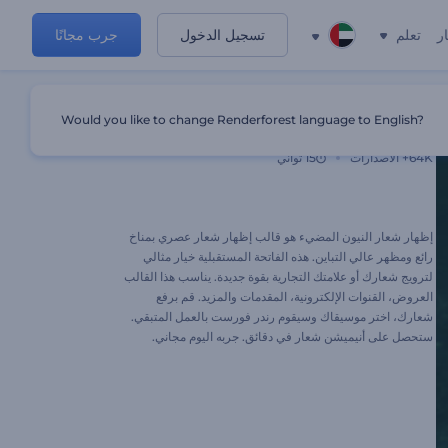
ر
تعلم
تسجيل الدخول
جرب مجانًا
Would you like to change Renderforest language to English?
إظهار شعار النيون المضيء
64K+
الاصدارات
15 ثواني
إظهار شعار النيون المضيء هو قالب إظهار شعار عصري بمناخ
رائع ومظهر عالي التباين. هذه الفاتحة المستقبلية خيار مثالي
لترويج شعارك أو علامتك التجارية بقوة جديدة. يناسب هذا القالب
العروض، القنوات الإلكترونية، المقدمات والمزيد. قم برفع
شعارك، اختر موسيقاك وسيقوم رندر فورست بالعمل المتبقي.
ستحصل على أنيميشن شعار في دقائق. جربه اليوم مجاني.