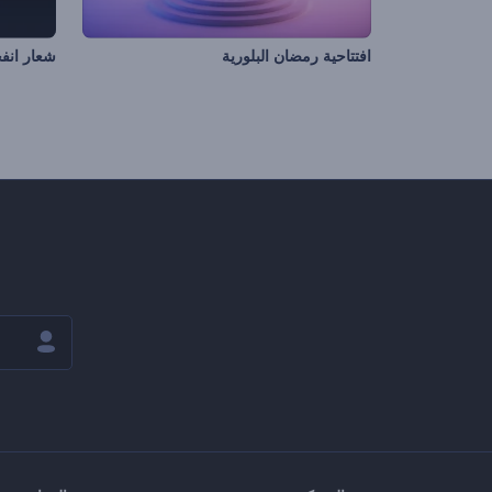
افتتاحية رمضان البلورية
شعار انفج