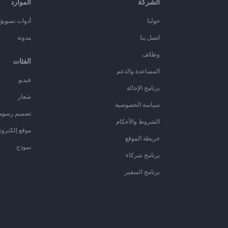
الشركة
الموارد
حولنا
أدوات تسويق ا
اتصل بنا
مدونة
وظائف
الفئات
المساعدة والدعم
فيديو
برنامج الإحالة
شعار
سياسة الخصوصية
تصميم رسوم
الشروط والأحكام
موقع إلكترون
خريطة الموقع
نموذج
برنامج شركاء
برنامج السفير