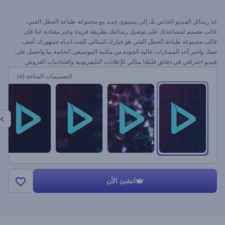
خذ رسائل الفيديو الخاص بك إلى مستوى جديد مع مجموعة طباعة العطل الفني.
قالب مصمم لمساعدتك على توصيل رسالتك بطريقة فريدة وغير معتادة. لذا فإن
قالب مجموعة طباعة العطل الفني هو خيارك المثالي للفت انتباه جمهورك. أضف
نصك واختر أحد المسارات عالية الجودة من مكتبة الموسيقى الخاصة بنا واحصل على
فيديو احترافي في دقائق قليلة! مثالي للإعلانات التليفزيونية وافتتاحيات العروض
التقديمية ومختلف رسائل الفيديو وفيديوهات الأسعار والمزيد! جرب قالب الطباعة
التصميمات المتاحة
(4)
الحصري هذا الآن!
انشئ الأن