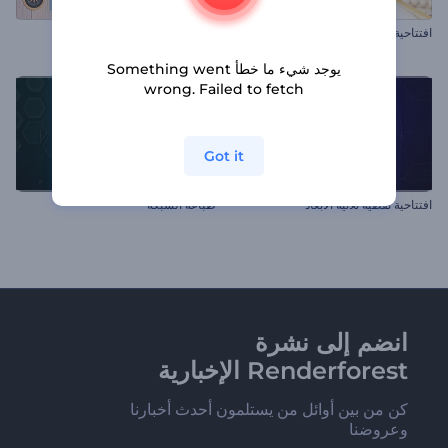
افتتاحية خواتم الزفاف الأنيقة
عرض شرائح السفر
يوجد شيء ما خطأ Something went
wrong. Failed to fetch
Got it
افتتاحية نقطية ثلاثية الأبعاد
طباعة الشبكة
انضم إلى نشرة
Renderforest الإخبارية
كن من بين أوائل من يستلمون أحدث أخبارنا
وعروضنا