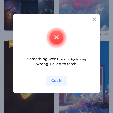
كشف شعار قلوب عيد الحب
افتتاحية مناسبة نابضة
يوجد شيء ما خطأ Something went
wrong. Failed to fetch
Got it