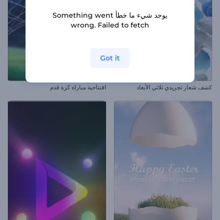
يوجد شيء ما خطأ Something went
wrong. Failed to fetch
Got it
كشف شعار تجريدي ثلاثي الأبعاد
افتتاحية مباراة كرة قدم