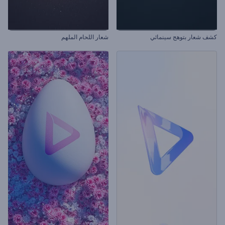
كشف شعار بتوهج سينمائي
شعار اللحام الملهم