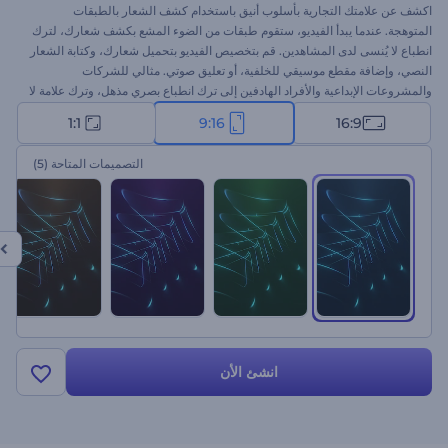
اكشف عن علامتك التجارية بأسلوب أنيق باستخدام كشف الشعار بالطبقات
المتوهجة. عندما يبدأ الفيديو، ستقوم طبقات من الضوء المشع بكشف شعارك، لترك
انطباع لا يُنسى لدى المشاهدين. قم بتخصيص الفيديو بتحميل شعارك، وكتابة الشعار
النصي، وإضافة مقطع موسيقي للخلفية، أو تعليق صوتي. مثالي للشركات
والمشروعات الإبداعية والأفراد الهادفين إلى ترك انطباع بصري مذهل، وترك علامة لا
تُنسى في عقول الجمهور. ابدأ الآن ودع علامتك التجارية تسرق الأنظار!
1:1
9:16
16:9
التصميمات المتاحة
(5)
انشئ الأن