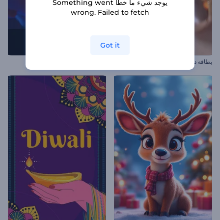
يوجد شيء ما خطأ Something went
wrong. Failed to fetch
Got it
بطاقة دعوة بخواتم الزفاف
افتتاحية العناوين الإيقاعية