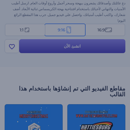
دع عائلتك وأصدقائك يشعرون ببهجة وسحر أجمل وأروع أوقات العام. ارسل أطيب
الأمنيات والتهاني لأحبائك باستخدام افتتاحية بهجة الكريسماس ثنائية الأبعاد. أضف
شعارك، واكتب أطيب أمنياتك، واحصل على فيديو جميل. جرب هذا المقطع الرائع
اليوم!
1:1
9:16
16:9
انشئ الأن
مقاطع الفيديو التي تم إنشاؤها باستخدام هذا
القالب