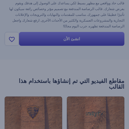
قالب حاد وواقعي مع مظهر بسيط لكي يساعدك على الوصول إلى هدفك ويقوم
بعرض شعارك. قالب الرصاصة المندفعة مع تصميم مؤثر وخصائص رائعة سيكون لها
تأثيرًا عظيمًا على جمهورك. مناسب للمقدمات والنهايات والترويجات والإعلانات
التجارية والمشروعات العسكرية والكثير من الأحداث الأخرى. ارفع شعارك واجعل
الرصاصة المندفعة تظهره. جرب اليوم مجانًا!
انشئ الأن
مقاطع الفيديو التي تم إنشاؤها باستخدام هذا
القالب