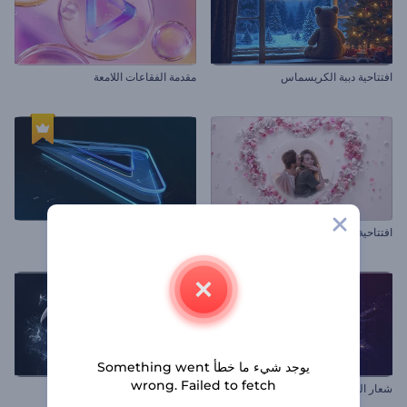
افتتاحية دببة الكريسماس
مقدمة الفقاعات اللامعة
افتتاحية قلوب وزهور عيد الحب
إظهار شعار الحركة الرقمية
يوجد شيء ما خطأ Something went
wrong. Failed to fetch
شعار الجسيمات المشتعلة
افتتاحية جهاز تحكم بالألعاب