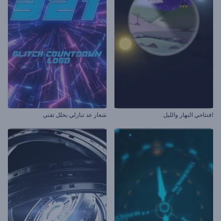
افتتاحي النهار والليل
شعار عد تنازلي بخلل تقني