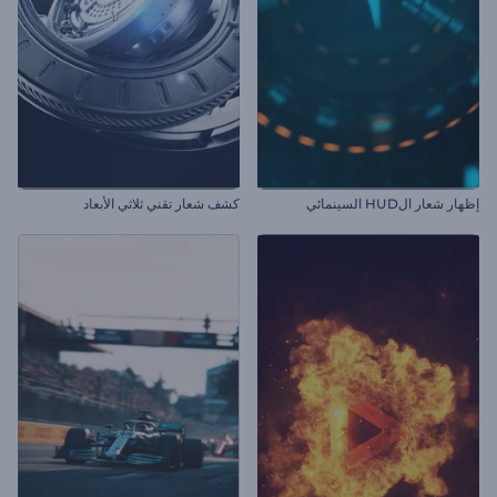
إظهار شعار الHUD السينمائي
كشف شعار تقني ثلاثي الأبعاد