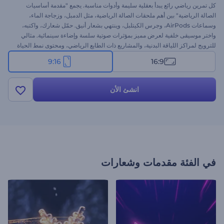
كل تمرين رياضي رائع يبدأ بعقلية سليمة وأدوات مناسبة. يجمع "مقدمة أساسيات
الصالة الرياضية" بين أهم ملحقات الصالة الرياضية، مثل الدمبل، وزجاجة الماء،
وسماعات AirPods، وجرس الكيتلبل، وينتهي بشعار أنيق. حمّل شعارك، واكتبه،
واختر موسيقى خلفية لعرض مميز بمؤثرات صوتية سلسة وإضاءة سينمائية. مثالي
للترويج لمراكز اللياقة البدنية، والمشاريع ذات الطابع الرياضي، ومحتوى نمط الحياة
الصحي. جرّبه الآن!
9:16
16:9
انشئ الأن
في الفئة
مقدمات وشعارات