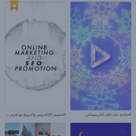
ا
لتسويق الإلكتروني والترويج مع تعزيز محرك البحث
افتتاحية ندف جليد الكريسماس