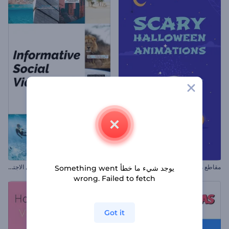
م
جموعة فيديوهات وسائل التواصل الاجتماعي الموضوعية
مقاطع مخيفة للهالوين
يوجد شيء ما خطأ Something went
wrong. Failed to fetch
Got it