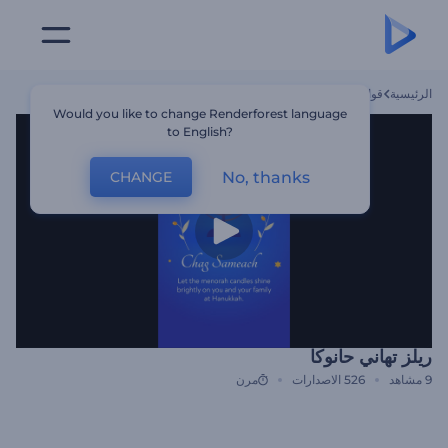
الرئيسية
قوالب
ريلز تهاني حانوكا
Would you like to change Renderforest language
to English?
No, thanks
CHANGE
ريلز تهاني حانوكا
9
مشاهد
526
الاصدارات
مرن