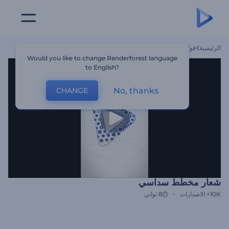
الرئيسية
قوالب
شعار مخطط سداسي
Would you like to change Renderforest language
to English?
No, thanks
CHANGE
شعار مخطط سداسي
10K+
الاصدارات
8 ثواني