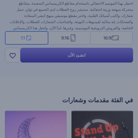
احتفل بهذا الموسم الاحتفالي باستخدام مقاطع الكريسماس السعيدة. بمقاطع
متحركة مبهجة وزينة احتفالية، ستنشر روح العطلات لدى الجميع في ثوانِ. حمل
شعارك، واكتب أمنياتك القلبية، واختر مقطع موسيقي مبهج لنشر السعادة
والضحكات. إنه مثالية لفيديوهات التهنئة، وافتتاحيات الشعارات للعطلات، والإعلانات
الخاصة، والعروض الترويجية الموسمية، وغيرها. ابدأ الآن، واجعل هذا الكريسماس
أكثر تميزًا!
1:1
9:16
16:9
انشئ الأن
في الفئة
مقدمات وشعارات