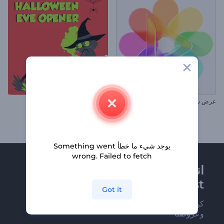
عرض شعار الزجاج السائل
افتتاحية عشية الهالوين
يوجد شيء ما خطأ Something went
wrong. Failed to fetch
انضم إلى نشرة
Renderforest الإخبارية
Got it
كن من بين أوائل من يستلمون أحدث أخبارنا
وعروضنا