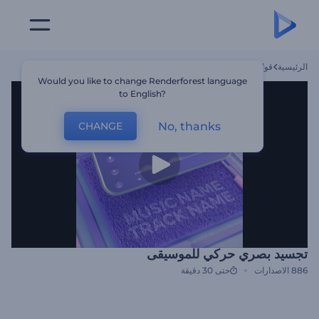
الرئيسية
قوالب
تجسيد بصري حركي للموسيقى
Would you like to change Renderforest language
to English?
No, thanks
CHANGE
تجسيد بصري حركي للموسيقى
886
الاصدارات
حتى 30 دقيقة