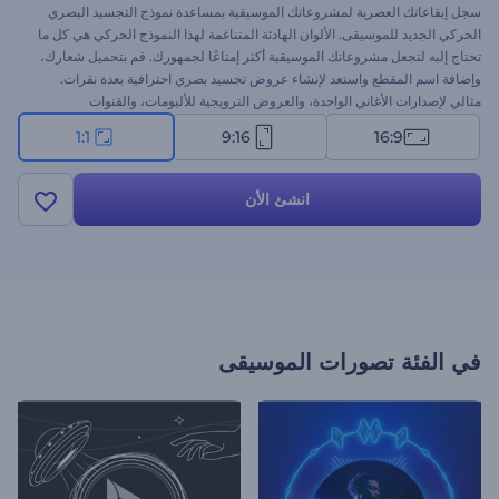
سجل إيقاعاتك العصرية لمشروعاتك الموسيقية بمساعدة نموذج التجسيد البصري
الحركي الجديد للموسيقى. الألوان الهادئة المتناغمة لهذا النموذج الحركي هي كل ما
تحتاج إليه لتجعل مشروعاتك الموسيقية أكثر إمتاعًا لجمهورك. قم بتحميل شعارك،
وإضافة اسم المقطع واستعد لإنشاء عروض تجسيد بصري احترافية بعدة نقرات.
مثالي لإصدارات الأغاني الواحدة، والعروض الترويجية للألبومات، والقنوات
الموسيقية، وغيرها الكثير. قم بإثارة حماس جمهورك بتجسيد بصري رائع للموسيقى.
1:1
9:16
16:9
جرب الآن!
انشئ الأن
في الفئة
تصورات الموسيقى