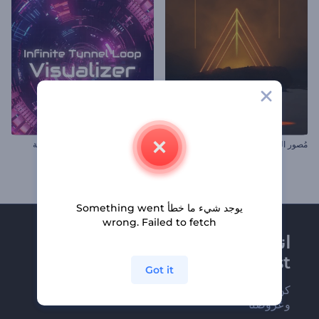
مُصور الموسيقى العميقة تكنو
تجسيد بصري بحلقات نفقية لا نهائية
يوجد شيء ما خطأ Something went
wrong. Failed to fetch
انضم إلى نشرة
Renderforest الإخبارية
Got it
كن من بين أوائل من يستلمون أحدث أخبارنا
وعروضنا