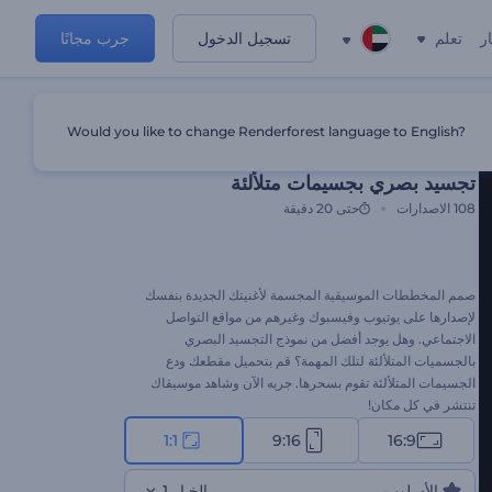
ر
تعلم
تسجيل الدخول
جرب مجانًا
Would you like to change Renderforest language to English?
قالب مميز
تجسيد بصري بجسيمات متلألئة
108
الاصدارات
حتى 20 دقيقة
صمم المخططات الموسيقية المجسمة لأغنيتك الجديدة بنفسك
لإصدارها على يوتيوب وفيسبوك وغيرهم من مواقع التواصل
الاجتماعي. وهل يوجد أفضل من نموذج التجسيد البصري
بالجسميات المتلألئة لتلك المهمة؟ قم بتحميل مقطعك ودع
الجسيمات المتلألئة تقوم بسحرها. جربه الآن وشاهد موسيقاك
تنتشر في كل مكان!
1:1
9:16
16:9
الأسلوب
الخيار 1