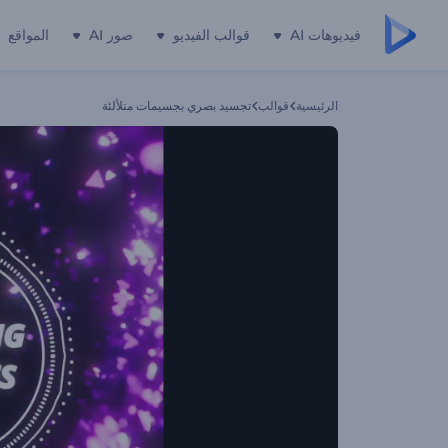
فيديوهات AI
قوالب الفيديو
صور AI
المواقع
الرئيسية
قوالب
تجسيد بصري بجسيمات متلألئة