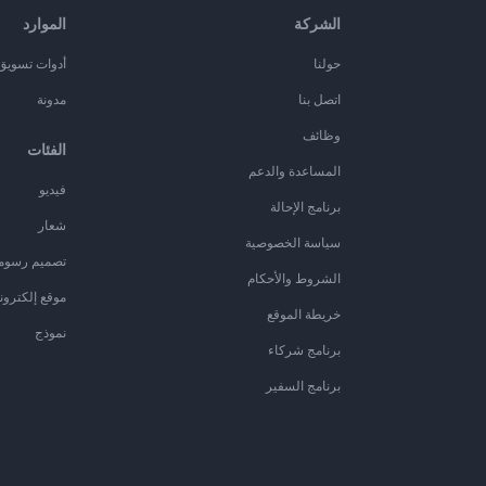
الشركة
الموارد
حولنا
أدوات تسويق ا
اتصل بنا
مدونة
وظائف
الفئات
المساعدة والدعم
فيديو
برنامج الإحالة
شعار
سياسة الخصوصية
تصميم رسوم
الشروط والأحكام
موقع إلكترون
خريطة الموقع
نموذج
برنامج شركاء
برنامج السفير