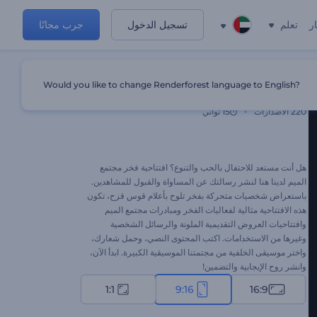
ر
تعلم
تسجيل الدخول
جرب مجانًا
Would you like to change Renderforest language to English?
افتتاحية فخر مجتمع الميم
220
الاصدارات
15 ثواني
هل أنت مستعد للاحتفال بالحب والتنوع؟ افتتاحية فخر مجتمع
الميم لدينا هنا لنشر رسالتك عن المساواة والقبول للمشاهدين.
باستعراض شخصيات متحركة بفخر تلوح بأعلام قوس قزح، تكون
هذه الافتتاحية مثالية لفعاليات الفخر ومبادرات مجتمع الميم
وافتتاحيات العروض التقديمية الملونة والرسائل الشخصية
وغيرها من الاستخدامات. اكتب المحتوى النصي، وحمل شعارك،
واختر موسيقى الخلفية من مجتمتنا الموسيقية الكبيرة. ابدأ الآن،
وانشر روح الإيجابية والتضمين!
1:1
9:16
16:9