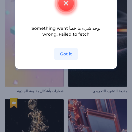
يوجد شيء ما خطأ Something went
wrong. Failed to fetch
Got it
مقدمة التشويه التجريدي
شعارات بأشكال مقاومة للجاذبية