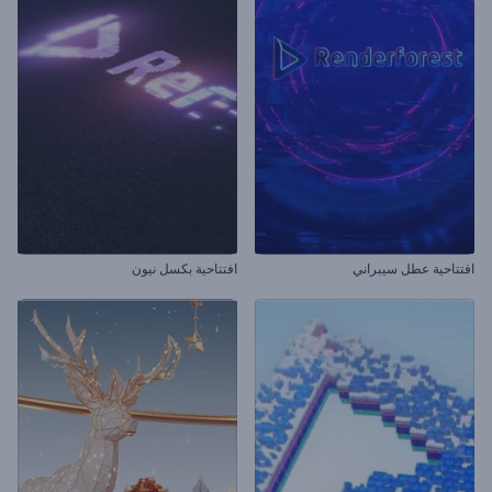
افتتاحية عطل سيبراني
افتتاحية بكسل نيون