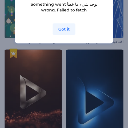
يوجد شيء ما خطأ Something went
wrong. Failed to fetch
Got it
افتتاحية أشكال بحواف دورانية
مقاطع ليلة الكريسماس