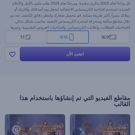
قل وداعا لعام 2022 بذكرى سعيدة، ومرحبًا بعام 2023 بقلب مليئ بالأمل والأحلام
الجديدة. استخدم افتتاحية الكريسماس الاحتفالية لتجعل يوم أصدقائك وأقاربك أو
زملائك مميزاً بأكثر طريقة ممكنة. قم بتحميل شعارك وانتظر دقائق للكشف عنه من
خلال مقاطع متألقة ومتحركة لشجرة الكريسماس الذهبية. مناسب بشكل مثالي
لافتتاحيات العطلات، وإعلانات الكريسماس، وافتتاحيات العروض التقديمية، وغيرها
الكثير من المشروعات الإبداعية. جرب الآن!
1:1
9:16
16:9
انشئ الأن
مقاطع الفيديو التي تم إنشاؤها باستخدام هذا
القالب