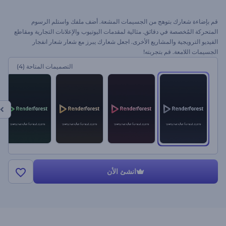
قم بإضاءة شعارك بتوهج من الجسيمات المشعة. أضف ملفك واستلم الرسوم
المتحركة المُخصصة في دقائق. مثالية لمقدمات اليوتيوب والإعلانات التجارية ومقاطع
الفيديو الترويجية والمشاريع الأخرى. اجعل شعارك يبرز مع شعار شعار انفجار
الجسيمات اللامعة. قم بتجربته!
التصميمات المتاحة
(4)
انشئ الأن