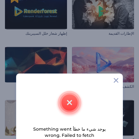
الإطارات القديمة
إظهار شعار خلل السيبربنك
الكشف عن شعار بينك فالي
إظهار شعار المضلع الملون
يوجد شيء ما خطأ Something went
wrong. Failed to fetch