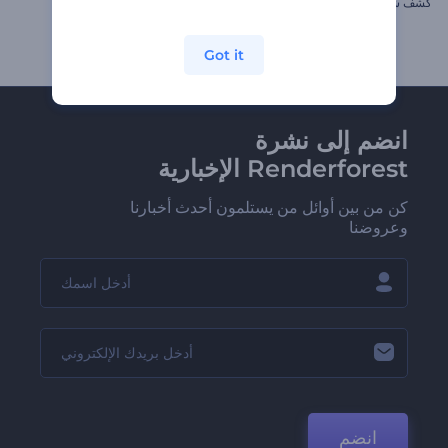
كشف شعار عاصفة الورق
افتتاحية زينات الكريسماس
Got it
انضم إلى نشرة
Renderforest الإخبارية
كن من بين أوائل من يستلمون أحدث أخبارنا
وعروضنا
انضم