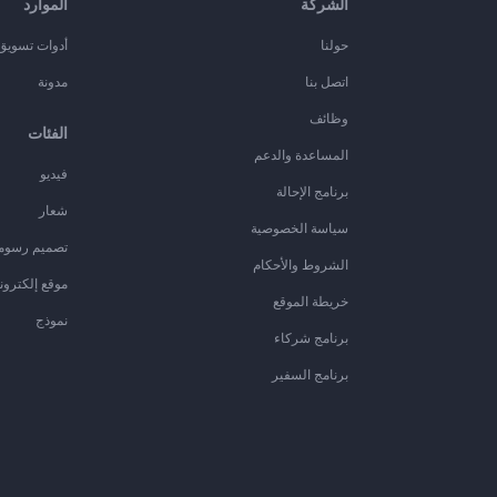
الشركة
الموارد
حولنا
أدوات تسويق ا
اتصل بنا
مدونة
وظائف
الفئات
المساعدة والدعم
فيديو
برنامج الإحالة
شعار
سياسة الخصوصية
تصميم رسوم
الشروط والأحكام
موقع إلكترون
خريطة الموقع
نموذج
برنامج شركاء
برنامج السفير