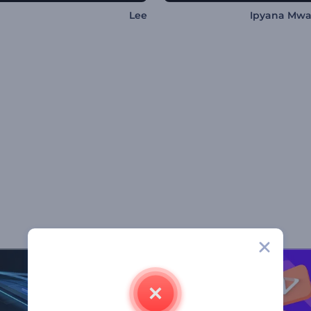
Lee
Ipyana Mw