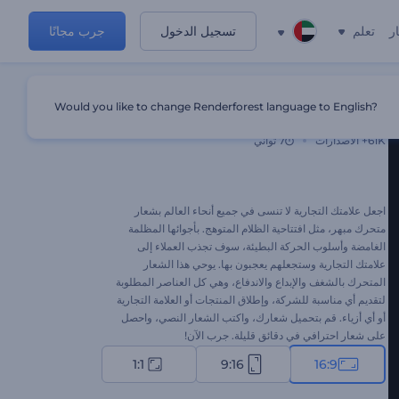
ر
تعلم
تسجيل الدخول
جرب مجانًا
Would you like to change Renderforest language to English?
افتتاحية الظلام المتوهج
61K+
الاصدارات
7 ثواني
اجعل علامتك التجارية لا تنسى في جميع أنحاء العالم بشعار
متحرك مبهر، مثل افتتاحية الظلام المتوهج. بأجوائها المظلمة
الغامضة وأسلوب الحركة البطيئة، سوف تجذب العملاء إلى
علامتك التجارية وستجعلهم يعجبون بها. يوحي هذا الشعار
المتحرك بالشغف والإبداع والاندفاع، وهي كل العناصر المطلوبة
لتقديم أي مناسبة للشركة، وإطلاق المنتجات أو العلامة التجارية
أو أي أزياء. قم بتحميل شعارك، واكتب الشعار النصي، واحصل
على شعار احترافي في دقائق قليلة. جرب الآن!
1:1
9:16
16:9