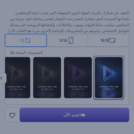
اكشف عن شعارك بتأثيرات أضواء النيون المتوهجة التي تجذب انتباه المشاهدين
بإضاءتها الشديدة. أضف شعارك النصي تحت الشعار لتقديم رسالتك لعدد متزايد من
المتابعين. مناسب تمامًا لقنوات يوتيوب، والإعلانات، والمقاطع الترويجية على وسائل
التواصل الاجتماعي، وغيرهم من المشروعات الإبداعية الأخرى. جرب هذا القالب الآن!
1:1
9:16
16:9
التصميمات المتاحة
(6)
انشئ الأن