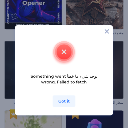
مقدمة يوم النصر – 9 مايو
افتتاحية عناوين حيوية
يوجد شيء ما خطأ Something went
wrong. Failed to fetch
Got it
شعار اللحام الملهم
الكشف عن شعار العاصفة الغاضبة