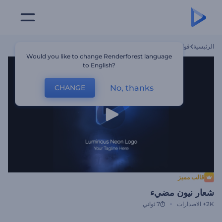
الرئيسية
قوالب
شعار نيون مضيء
Would you like to change Renderforest language
to English?
No, thanks
CHANGE
قالب مميز
شعار نيون مضيء
2K+
الاصدارات
7 ثواني