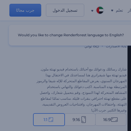
ر
تعلم
تسجيل الدخول
جرب مجانًا
Would you like to change Renderforest language to English?
فيديو تهنئة مها شيفراتري
102
الاصدارات
15 ثواني
شارك رسائلك ودعواتك مع أحبائك باستخدام فيديو تهنئة ملون.
فيديو تهنئة مها شيفراتري هنا لمساعدتك في الاحتفال بهذا
المهرجان السنوي، بعرض المقاطع المتحركة للإله شيفا والرموز
المرتبطة بهذه المناسبة. اكتب دعواتك والتهاني باستخدام
المشاهد المتحركة لهذا النموذج، وقم بتحميل شعارك، واحصل
على مقطع تهنئة احترافي بنقرات قليلة. مناسب تمامًا لمقاطع
التهنئة، واحتفالات المهرجان، وافتتاحيات العروض التقديمية،
وغيرها الكثير. جرب الآن!
1:1
9:16
16:9