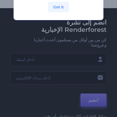
Got it
انضم إلى نشرة
Renderforest الإخبارية
كن من بين أوائل من يستلمون أحدث أخبارنا
وعروضنا
انضم
يمكنك إلغاء اشتراكك بسهولة في أي وقت.