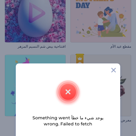
مقطع عيد الأم
افتتاحية بيض شم النسيم المزهر
يوجد شيء ما خطأ Something went
معرض صور الزهور
مقطع يوم الأب
wrong. Failed to fetch