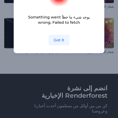
شعار الحارس الجاري الملهم
إظهار شعار إطلاق الجسيمات
يوجد شيء ما خطأ Something went
wrong. Failed to fetch
Got it
شعار الكريسماس والسنة الجديدة
إظهار شعار سرعة الضوء
انضم إلى نشرة
Renderforest الإخبارية
كن من بين أوائل من يستلمون أحدث أخبارنا
وعروضنا