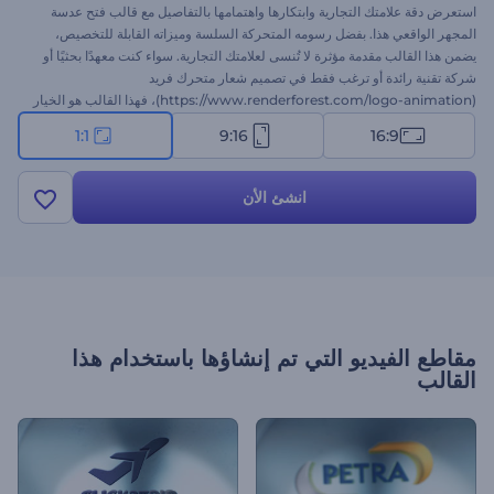
استعرض دقة علامتك التجارية وابتكارها واهتمامها بالتفاصيل مع قالب فتح عدسة
المجهر الواقعي هذا. بفضل رسومه المتحركة السلسة وميزاته القابلة للتخصيص،
يضمن هذا القالب مقدمة مؤثرة لا تُنسى لعلامتك التجارية. سواء كنت معهدًا بحثيًا أو
شركة تقنية رائدة أو ترغب فقط في تصميم شعار متحرك فريد
(https://www.renderforest.com/logo-animation)، فهذا القالب هو الخيار
الأمثل. حمّل شعارك، واكتب شعارك، وأضف مقطوعة موسيقية مناسبة، واستعد
1:1
9:16
16:9
لرسوم متحركة عالية الجودة في دقائق. جرّب الآن!
انشئ الأن
مقاطع الفيديو التي تم إنشاؤها باستخدام هذا
القالب