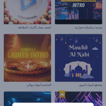
مقدمة ديناميكية حضارية
كشف شعار الكرات النطاطة
مقاطع المولد النبوي
افتتاحية أضواء ديوالي