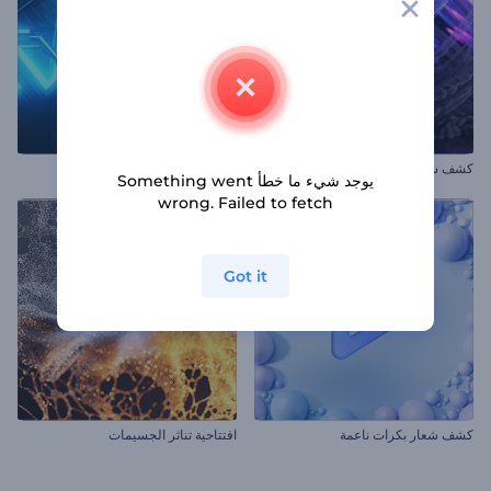
كشف شعار بالأثار البركانية
شعار أنيميشن اهتزاز النيون
يوجد شيء ما خطأ Something went
wrong. Failed to fetch
Got it
كشف شعار بكرات ناعمة
افتتاحية تناثر الجسيمات