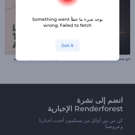
يوجد شيء ما خطأ Something went
wrong. Failed to fetch
Got it
امع شعار معدني
مقاطع مهرجان التراشق بالطماطم
انضم إلى نشرة
Renderforest الإخبارية
كن من بين أوائل من يستلمون أحدث أخبارنا
وعروضنا