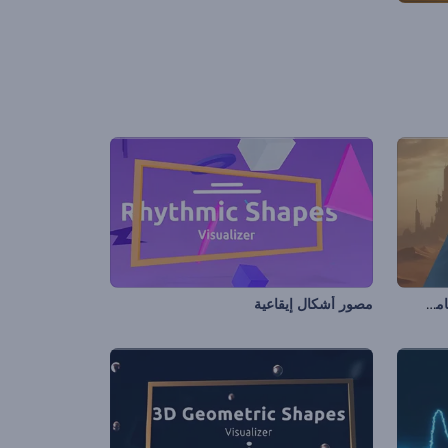
تجسيد بصري للأصوات بصدى صوت غامض
مصور أشكال إيقاعية