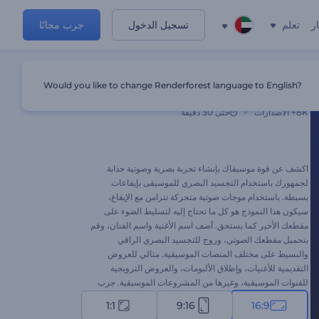
ر
تعلم
تسجيل الدخول
جرب مجانًا
Would you like to change Renderforest language to English?
تجسيد بصري للموسيقى بإيقاعات رقيقة
8K+
الاصدارات
حتى 30 دقيقة
اكشف عن قوة موسيقاك بإنشاء تجربة بصرية وصوتية جذابة
لجمهورك باستخدام التجسيد البصري للموسيقى بإيقاعات
بسيطة. باستخدام موجات صوتية متحركة تتزامن مع الإيقاع،
سيكون هذا النموذج هو كل ما تحتاج إليه لتسليط الضوء على
مقطعك الأخير كما يستحق. أضف اسم الأغنية واسم الفنان، وقم
بتحميل مقطعك الصوتي، وروج للتجسيد البصري الراقي
والبسيط على مختلف المنصات الموسيقية. مثالي للعروض
التقديمية للأغنيات، وإطلاق الألبومات، والعروض الترويجية
للقنوات الموسيقية، وغيرها من المشروعات الموسيقية. جرب
الآن!
1:1
9:16
16:9