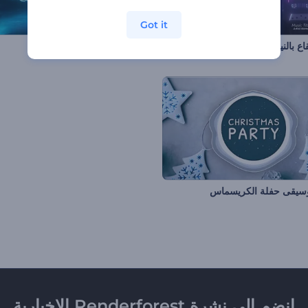
Got it
ع بالنيون البراق
معادل التفريغ الكهربي
سيقى حفلة الكريسماس
انضم إلى نشرة Renderforest الإخبارية