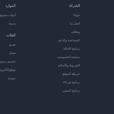
الشركة
الموارد
حولنا
أدوات تسويق ا
اتصل بنا
مدونة
وظائف
الفئات
المساعدة والدعم
فيديو
برنامج الإحالة
شعار
سياسة الخصوصية
تصميم رسوم
الشروط والأحكام
موقع إلكترون
خريطة الموقع
نموذج
برنامج شركاء
برنامج السفير