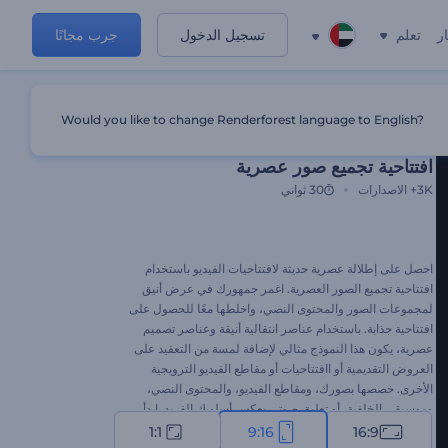
ر
تعلم
تسجيل الدخول
جرب مجانًا
Would you like to change Renderforest language to English?
قالب مميز
افتتاحية تجميع صور عصرية
3K+
الاصدارات
30 ثواني
احصل على إطلالة عصرية حديثة لافتتاحيات الفيديو باستخدام
افتتاحية تجميع الصور العصرية. اغمر جمهورك في عرض أنيق
لمجموعات الصور والمحتوى النصي، واخلطها معًا للحصول على
افتتاحية جذابة. باستخدام عناصر انتقالية أنيقة وعناصر تصميم
عصرية، يكون هذا النموذج مثالي لإضافة لمسة من التعقيد على
العروض التقديمية أو اافتتاحيات أو مقاطع الفيديو الترويجية
الأخرى. خصصها بصورك، ومقاطع الفيديو، والمحتوى النصي،
وموسيقى الخلفية، أو تعليق صوتي يعكس أسلوبك الفريد. ابدأ
الآن وميز محتواك عن الجميع!
1:1
9:16
16:9