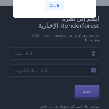
Got it
انضم إلى نشرة
Renderforest الإخبارية
كن من بين أوائل من يستلمون أحدث أخبارنا
وعروضنا
انضم
يمكنك إلغاء اشتراكك بسهولة في أي وقت.