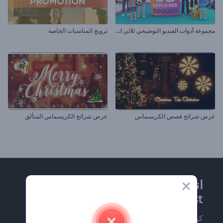
م
جموعة أدوات الفيديو التوضيحي ثلاثي الأبعاد
ترويج المناسبات الخاصة
عرض شرائح قصص الكريسماس
عرض شرائح الكريسماس المتألق
انضم إلى نشرة
Renderforest الإخبارية
كن من بين أوائل من يستلمون أحدث أخبارنا