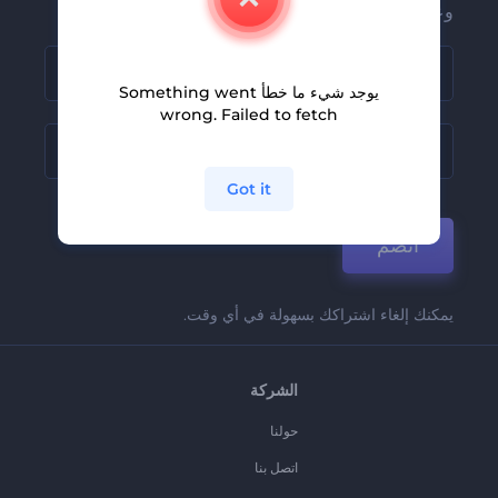
وعروضنا
يوجد شيء ما خطأ Something went
wrong. Failed to fetch
Got it
انضم
يمكنك إلغاء اشتراكك بسهولة في أي وقت.
الشركة
حولنا
اتصل بنا