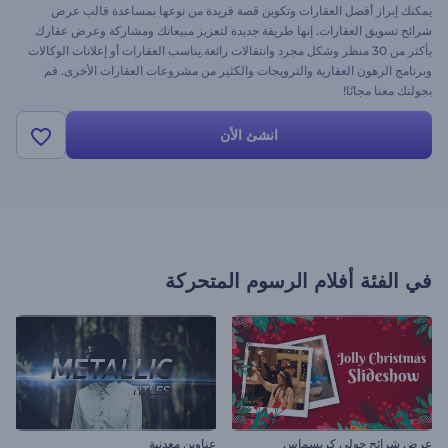
يمكنك إبراز أفضل العقارات وتكوين قصة فريدة من نوعها بمساعدة قالب عرض
شرائح تسويق العقارات. إنها طريقة جديدة لتعزيز مبيعاتك ومشاركة وعرض عقارك
بأكثر من 30 منظر وشكل مجرد وانتقالات رائعة.يناسب العقارات أو إعلانات الوكالات
وبرنامج الرهون العقارية والترويجات والكثير من مشروعات العقارات الأخرى. قم
بجولتك معنا مجانًا!
انشئ الأن
في الفئة
أفلام الرسوم المتحركة
عرض شرائح جولي كريسماس
عناوين معدنية