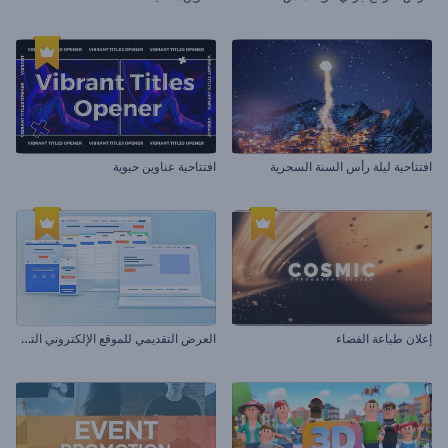
افتتاحية ليلة رأس السنة السحرية
افتتاحية عناوين حيوية
ا
لعرض التقديمي للموقع الإلكتروني التفاعلي
إعلان طباعة الفضاء