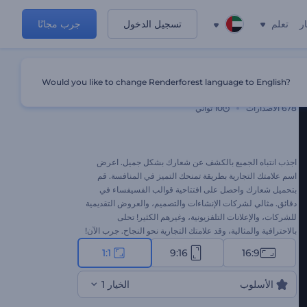
ر
تعلم
تسجيل الدخول
جرب مجانًا
Would you like to change Renderforest language to English?
افتتاحية قوالب الفسيفساء
678
الاصدارات
10 ثواني
اجذب انتباه الجميع بالكشف عن شعارك بشكل جميل. اعرض
اسم علامتك التجارية بطريقة تمنحك التميز في المنافسة. قم
بتحميل شعارك واحصل على افتتاحية قوالب الفسيفساء في
دقائق. مثالي لشركات الإنشاءات والتصميم، والعروض التقديمية
للشركات، والإعلانات التلفزيونية، وغيرهم الكثير! تحلى
بالاحترافية والمثالية، وقد علامتك التجارية نحو النجاح. جرب الآن!
1:1
9:16
16:9
الأسلوب
الخيار 1